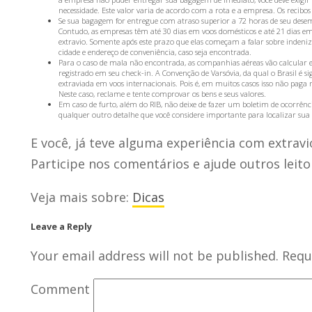
necessidade. Este valor varia de acordo com a rota e a empresa. Os recibo
Se sua bagagem for entregue com atraso superior a 72 horas de seu des
Contudo, as empresas têm até 30 dias em voos domésticos e até 21 dias em 
extravio. Somente após este prazo que elas começam a falar sobre indeniz
cidade e endereço de conveniência, caso seja encontrada.
Para o caso de mala não encontrada, as companhias aéreas vão calcular 
registrado em seu check-in. A Convenção de Varsóvia, da qual o Brasil é si
extraviada em voos internacionais. Pois é, em muitos casos isso não paga 
Neste caso, reclame e tente comprovar os bens e seus valores.
Em caso de furto, além do RIB, não deixe de fazer um boletim de ocorrên
qualquer outro detalhe que você considere importante para localizar sua
E você, já teve alguma experiência com extrav
Participe nos comentários e ajude outros leito
Veja mais sobre:
Dicas
Leave a Reply
Your email address will not be published.
Requi
Comment