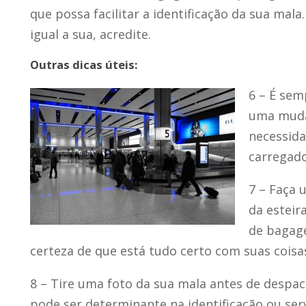
que possa facilitar a identificação da sua ma
igual a sua, acredite.
Outras dicas úteis:
6 – É sem
uma muda 
necessida
carregado
7 – Faça 
da esteir
de bagag
certeza de que está tudo certo com suas coisa
8 – Tire uma foto da sua mala antes de despach
pode ser determinante na identificação ou ser