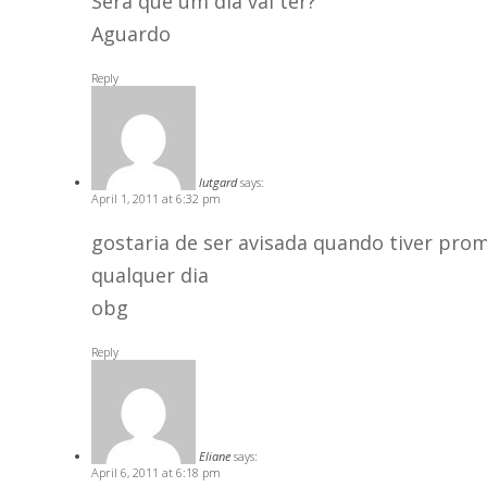
Será que um dia vai ter?
Aguardo
Reply
lutgard
says:
April 1, 2011 at 6:32 pm
gostaria de ser avisada quando tiver prom
qualquer dia
obg
Reply
Eliane
says:
April 6, 2011 at 6:18 pm